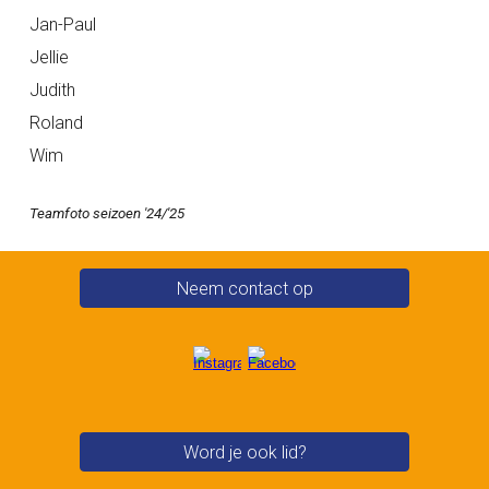
Jan-Paul
Jellie
Judith
Roland
Wim
Teamfoto seizoen '2
4
/'2
5
Neem contact op
Word je ook lid?