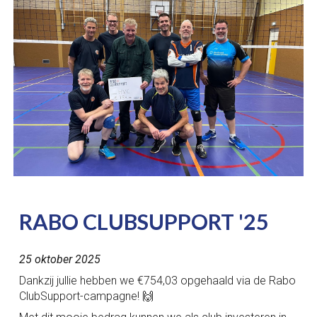
RABO CLUBSUPPORT '25
2
5
okto
ber 2025
Dankzij jullie hebben we €754,03 opgehaald via de Rabo
ClubSupport-campagne! 🙌