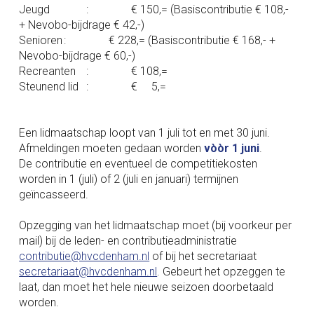
Jeugd
:
€ 150,= (Basiscontributie € 108,-
+ Nevobo-bijdrage € 42,-)
Senioren
:
€ 228,= (Basiscontributie € 168,- +
Nevobo-bijdrage € 60,-)
Recreanten
:
€ 108,=
Steunend lid
:
€ 5,=
Een lidmaatschap loopt van 1 juli tot en met 30 juni.
Afmeldingen moeten gedaan worden
vòòr 1 juni
.
De contributie en eventueel de competitiekosten
worden in 1 (juli) of 2 (juli en januari) termijnen
geïncasseerd.
Opzegging van het lidmaatschap moet (bij voorkeur per
mail) bij de leden- en contributieadministratie
contributie@hvcdenham.nl
of bij het secretariaat
secretariaat@hvcdenham.nl
. Gebeurt het opzeggen te
laat, dan moet het hele nieuwe seizoen doorbetaald
worden.