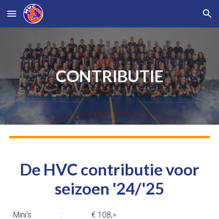
Skip to main content
Skip to navigation
CONTRIBUTIE
De HVC contributie voor
seizoen '24/'25
Mini's
:
€ 108,=